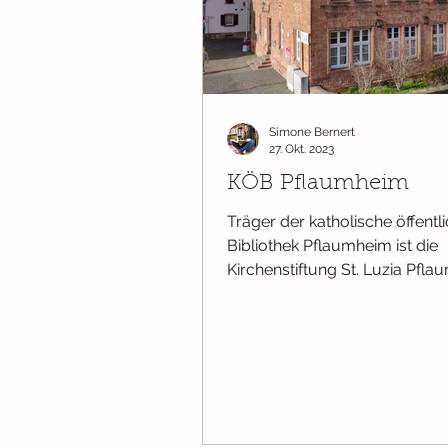
Wissenswertes
Bücher ab Ge
Simone Bernert
Ab 2 Jahren
Pappbilderbüch
27. Okt. 2023
KÖB Pflaumheim
Träger der katholische öffentl
Bibliothek Pflaumheim ist die
Kirchenstiftung St. Luzia Pfla
Die wöchentliche Öffnungszeit.