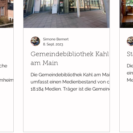
burt
Ab 6 Monaten
Ab 9 Monaten
Ab 12 Monaten
Simone Bernert
er
Selbstbewusstsein
Ab 3 Jahren
8. Sept. 2023
Gemeindebibliothek Kahl
S
am Main
iche
Di
ei
Die Gemeindebibliothek Kahl am Main
umheim.
Me
umfasst einen Medienbestand von ca.
..
Di
18.184 Medien. Träger ist die Gemeinde
Kahl am Main. Die...