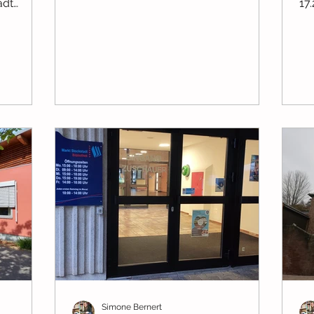
adt
17
e...
Kar
Simone Bernert