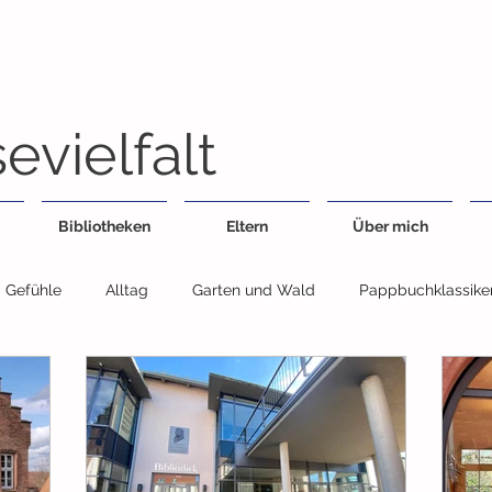
evielfalt
Bibliotheken
Eltern
Über mich
Gefühle
Alltag
Garten und Wald
Pappbuchklassike
Feste
Geschwister
Essen
Fahrzeuge
Jahresz
egensätze
Sachbuch
Wimmelbuch
Bildwörterbuch