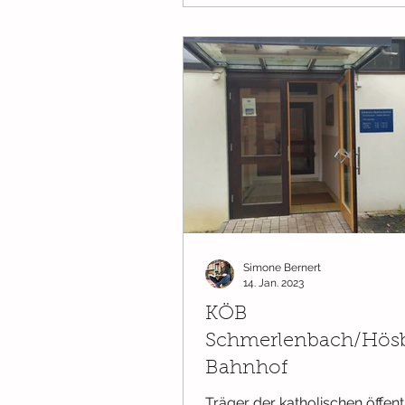
Simone Bernert
14. Jan. 2023
KÖB
Schmerlenbach/Hös
Bahnhof
Träger der katholischen öffent