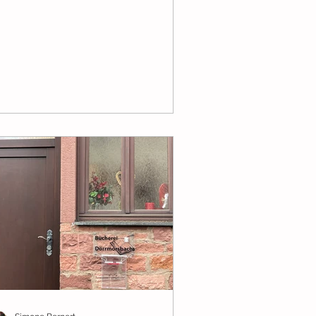
ernburg sind Stadt Obernburg,
ie...