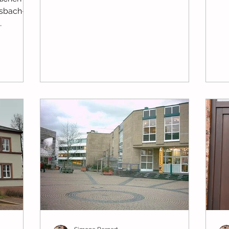
Stadt Stadtprozelten. Die...
Ob
sbach-
sow