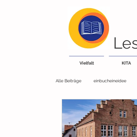
Les
Vielfalt
KITA
Alle Beiträge
einbucheineidee
Bücherei/Bibliothek
Tiere
Lieder, Reime, Fingerspiele
G