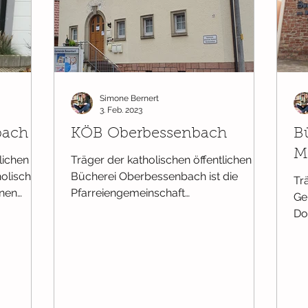
Simone Bernert
3. Feb. 2023
bach
KÖB Oberbessenbach
B
M
lichen
Träger der katholischen öffentlichen
holische
Bücherei Oberbessenbach ist die
Tr
inen
Pfarreiengemeinschaft
Ge
Oberbessenbach. Sie umfasst einen...
Do
Ge
ein