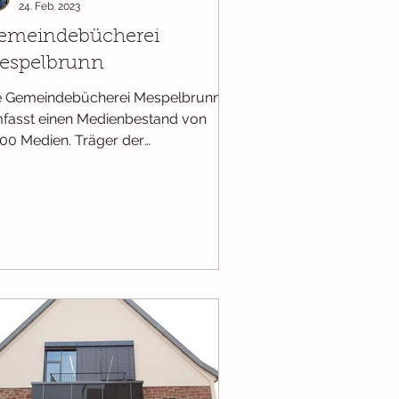
24. Feb. 2023
emeindebücherei
espelbrunn
e Gemeindebücherei Mespelbrunn
fasst einen Medienbestand von
900 Medien. Träger der
meindebücherei sind die katholische
che...