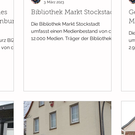
3. März 2023
des
Bibliothek Markt Stockstadt
G
enburg
M
Die Bibliothek Markt Stockstadt
umfasst einen Medienbestand von ca.
Di
12.000 Medien. Träger der Bibliothek ist
rz BIZ)
um
der Markt Stockstadt. Die...
 von ca.
2.
st das...
Ge
Kir