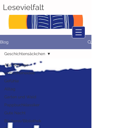
Lesevielfalt
Blog
Geschichtensäckchen
Alle Beiträge
einbucheineidee
Gefühle
Alltag
Garten und Wald
Pappbuchklassiker
Gute Nacht
Bücherei/Bibliothek