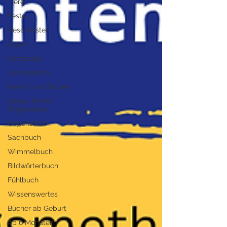
Tiere
Feste
Geschwister
Essen
Fahrzeuge
Jahreszeiten
Kreativ und Farben
Lieder, Reime,
Fingerspiele
Gegensätze
Sachbuch
Wimmelbuch
Bildwörterbuch
Fühlbuch
Wissenswertes
Bücher ab Geburt
Ab 6 Monaten