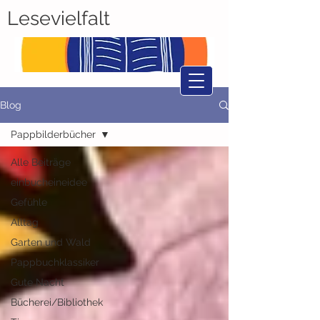
Lesevielfalt
Blog
Pappbilderbücher
Alle Beiträge
einbucheineidee
Gefühle
Alltag
Garten und Wald
Pappbuchklassiker
Gute Nacht
Bücherei/Bibliothek