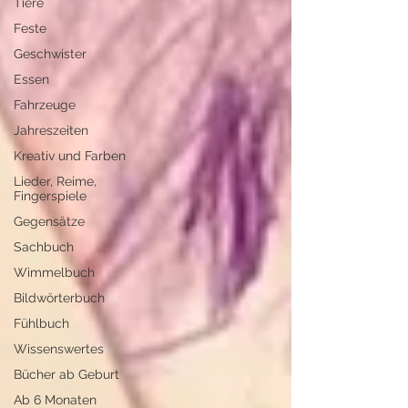
Tiere
Feste
Geschwister
Essen
Fahrzeuge
Jahreszeiten
Kreativ und Farben
Lieder, Reime,
Fingerspiele
Gegensätze
Sachbuch
Wimmelbuch
Bildwörterbuch
Fühlbuch
Wissenswertes
Bücher ab Geburt
Ab 6 Monaten