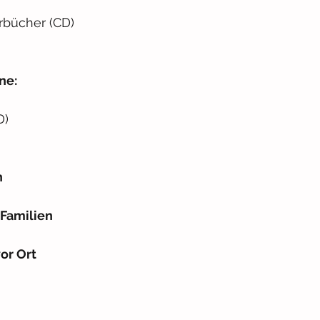
rbücher (CD)
n
ne:
D)
n
 Familien
or Ort