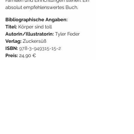
Familien und Einrichtungen stehen. Ein 
absolut empfehlenswertes Buch.
Bibliographische Angaben: 
Titel:
 Körper sind toll
Autorin/Illustratorin: 
Tyler Feder
Verlag:
 Zuckersüß 
ISBN:
978-3-949315-15-2
Preis:
 24,90 € 
Erscheinungsjahr:
 2022
#körper
#vielfalt
#diversität
Alltag
Ab 12 Monaten
Selbstbewusstsein