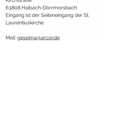
Kirchstraße
63808 Haibach-Dörrmorsbach
Eingang ist der Seiteneingang der St. 
Laurentiuskirche
Mail: 
geseima@arcor.de
Facebook: 
https://www.facebook.com/people/
K%C3%96B-
D%C3%B6rrmorsbach/10006480870
6362/
oder zu finden unter KÖB 
Dörrmorsbach
Stand: 12/2022
Bücherei/Bibliothek
Landkreis Aschaffenburg