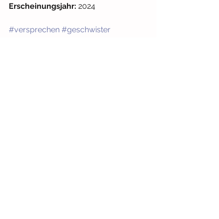
Erscheinungsjahr:
 2024
#versprechen
#geschwister
#vertrauen
Geschwister
Ab 3 Jahren
Gefühle
Alle ansehen
Aktuelle Beiträge