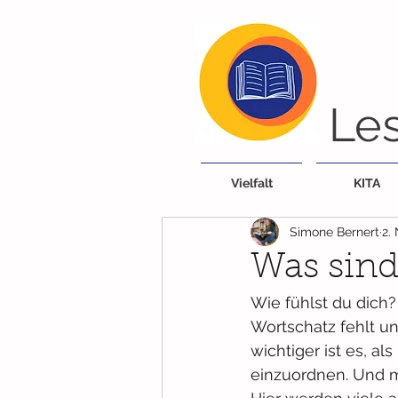
Les
Vielfalt
KITA
Simone Bernert
2.
Was sind
Wie fühlst du dich
Wortschatz fehlt un
wichtiger ist es, 
einzuordnen. Und mi