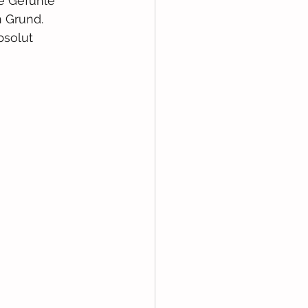
e Gefühle 
 Grund. 
bsolut 