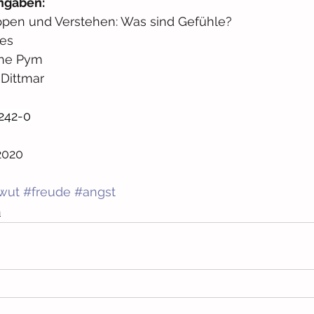
ngaben:
ppen und Verstehen:
Was sind Gefühle?
nes
ine Pym
 Dittmar
242-0
2020
wut
#freude
#angst
n