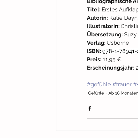
Bibliographische A
Titel: 
Erstes Aufkla
Autorin:
 Katie Day
Illustratorin: 
Christ
Übersetzung:
 Suzy
Verlag: 
Usborne
ISBN: 
978-1-78941-
Preis:
 11,95 €
Erscheinungsjahr:
 
#gefühle
#trauer
#
Gefühle
Ab 18 Monate