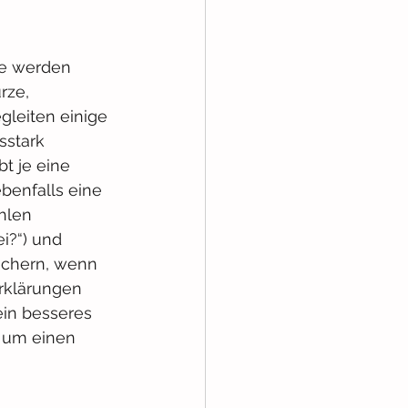
te werden 
rze, 
leiten einige 
sstark 
t je eine 
benfalls eine 
hlen 
i?“) und 
ichern, wenn 
Erklärungen 
ein besseres 
 um einen 