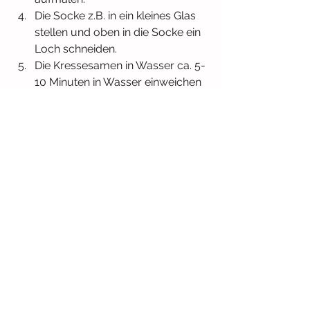
Die Socke z.B. in ein kleines Glas 
stellen und oben in die Socke ein 
Loch schneiden.
Die Kressesamen in Wasser ca. 5-
10 Minuten in Wasser einweichen
Dann die Samen mit einem 
Teelöffel auf der Erde verteilen.
Regelmäßig wässern, bis die 
Kresse fertig gewachsen ist.
Nach dem Ernten direkt verzehren!
Guten Appetit :)
Viel Spaß beim Nachmachen!
einbucheineidee
Garten und Wald
Jahreszeiten