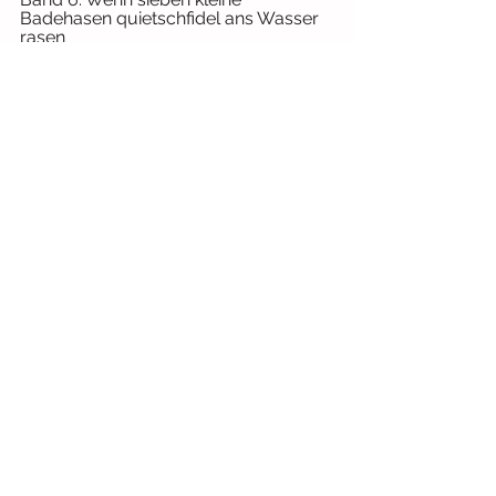
Badehasen quietschfidel ans Wasser 
rasen 
Feste
Jahreszeiten
Pappbilderbücher
Alle ansehen
Aktuelle Beiträge