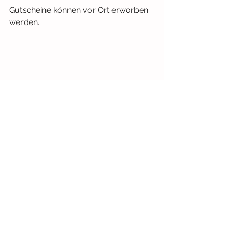
Gutscheine können vor Ort erworben 
werden.
Kontakt
Stadtbibliothek Langenfeld
Hauptstraße 131
40764 Langenfeld
Telefon: 02173/794-4242
Mail: stadtbibliothek@langenfeld.de
Website: 
https://stadtbibliothek.langenfeld.de/
instagram.com/stadtbibliotheklangenf
eld