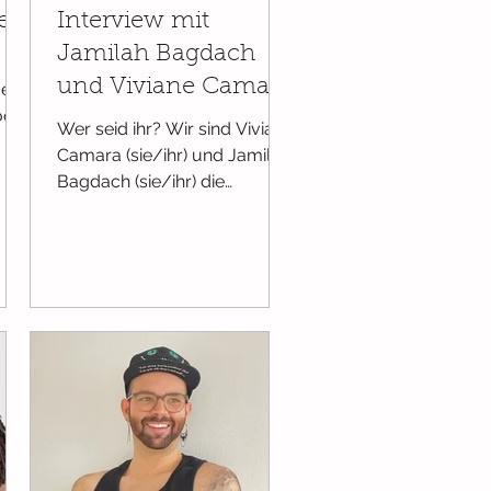
e?!
Interview mit
Jamilah Bagdach
und Viviane Camara
jede
Doch
Wer seid ihr? Wir sind Viviane
ie?
Camara (sie/ihr) und Jamilah
...
Bagdach (sie/ihr) die
Geschäftsführungen von
stolzeaugen.books – der
ersten...