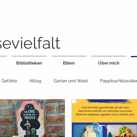
evielfalt
Bibliotheken
Eltern
Über mich
Gefühle
Alltag
Garten und Wald
Pappbuchklassike
Feste
Geschwister
Essen
Fahrzeuge
Jahresz
egensätze
Sachbuch
Wimmelbuch
Bildwörterbuch