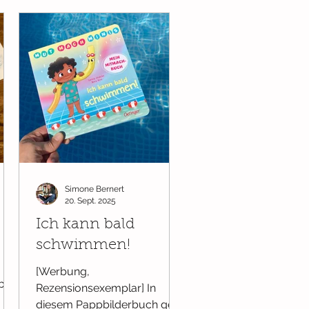
in diesem Erstlesebuch in
Comic-Art sind fast alle drei
Buchstaben lang. Die kurzen
Sätze und die farbliche
Kennzeichnung erleichtern
das Lesen und fördern so
gekonnt die Lesemotivation.
Zum ersten Selbstlesen o
Simone Bernert
20. Sept. 2025
Ich kann bald
schwimmen!
[Werbung,
bert
Rezensionsexemplar] In
te
diesem Pappbilderbuch geht