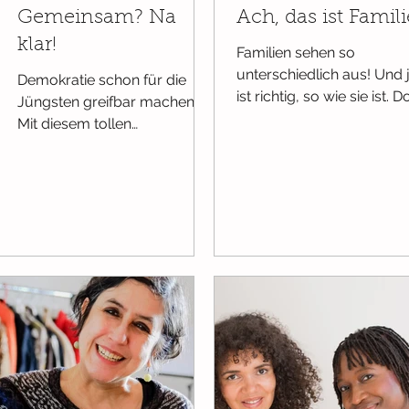
Gemeinsam? Na
Ach, das ist Famili
klar!
Familien sehen so
unterschiedlich aus! Und 
Demokratie schon für die
ist richtig, so wie sie ist. 
Jüngsten greifbar machen?
wer gehört alles zur Famil
Mit diesem tollen
Wie wohnen Familien? Was
Pappbilderbuch gelingt das!