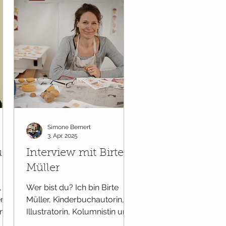
Simone Bernert
3. Apr. 2025
us
Interview mit Birte
Müller
,
Wer bist du? Ich bin Birte
eren
Müller, Kinderbuchautorin,
und
Illustratorin, Kolumnistin und
hren
Künstlerin aus Hamburg.