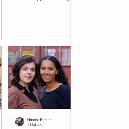
n
es ins Schwimmbad! Papa
und Mika möchten
er
zusammen schwimmen
üben und haben...
Simone Bernert
7. Mai 2025