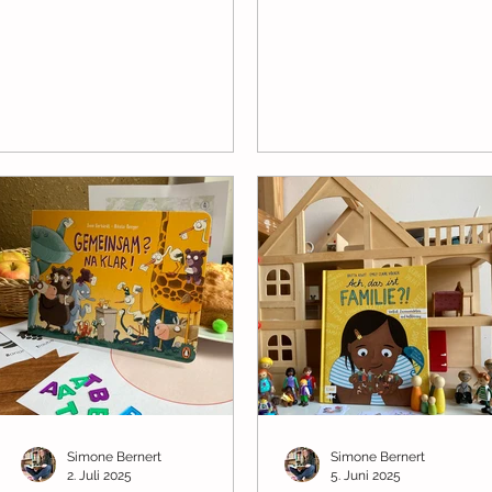
davon. Von Abstand über
frei und sie verbringen de
Verwirrung, Neugier, Respekt
Tag in der Wohnung. Da
oder Zerstreutheit - in
kommt Robert eine Idee: 
diesem Buch finden 50
möchte einen Kuchen
Gefühle Platz.
backen.
Wiedererkennen, einfühlen
oder neu entdecken und vor
allem: Worte dafür finden. Da
ist z.B. dieser Hund, der den
Kopf einzieht und geknickt
nach oben schaut. Er sitzt vor
einem gedeckten Tisch mit
Leckereien und hat den
Schwanz eingezogen. Auf
dem Boden liegt
Simone Bernert
Simone Bernert
2. Juli 2025
5. Juni 2025