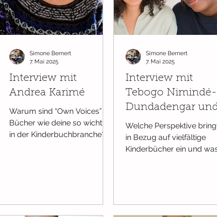
Simone Bernert
Simone Bernert
7. Mai 2025
7. Mai 2025
Interview mit
Interview mit
Andrea Karimé
Tebogo Nimindé-
Dundadengar un
Warum sind “Own Voices”
Olaolu Fajembola
Bücher wie deine so wichtig
Welche Perspektive bringt
in der Kinderbuchbranche?
in Bezug auf vielfältige
Also ich glaube zuallererst
Kinderbücher ein und wa
hilft vielleicht ein Vergleich...
bedeuten diese für euch?
beide sind Schwarze
Frauen,...