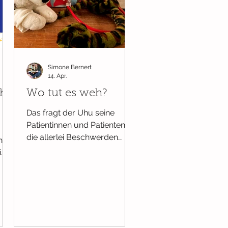
Ab 18 Monaten
Simone Bernert
14. Apr.
che
Wo tut es weh?
Das fragt der Uhu seine
Patientinnen und Patienten,
die allerlei Beschwerden
ne
haben. Ob Liebeskummer, ein
i
Unfall oder eine Verletzung -
fe
der Uhu weiß Rat. So
versorgt er nach und nach
Yak, Kuh, Gnu, Bär, Hai, Sau,
rd.
Emu, Aal, Reh und Boa. Das
besondere dabei: Die Wörter