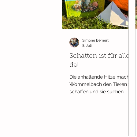
Wissenswertes
Bücher ab Ge
Simone Bernert
Ab 2 Jahren
Pappbilderbüch
8. Juli
Schatten ist für alle
da!
Die anhaltende Hitze macht in
Wommelbach den Tieren zu
schaffen und sie suchen
Schatten. Leider bietet den
nur eine alte Eiche, so ist der
Platz ganz schön begrenzt.
Die Stimmung kocht
wortwörtlich über und es
wird geschimpft und auch