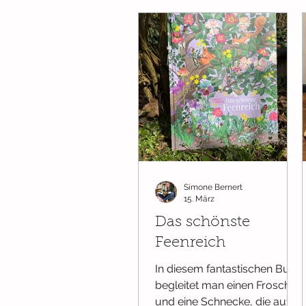
eine ganz dumme Idee
ausprobiert. Doch
gemeinsam kommen die
Tiere auf eine Idee. Es
braucht einen Plan - und
zwar einen Hitze-
Überlebens-Spaß-Plan.
Jedes Tier ist gefragt und
bringt sich aktiv ein. Wie der
Plan dann aussieht? Lest
selbst!
Simone Bernert
15. März
Das schönste
Feenreich
In diesem fantastischen Buch
begleitet man einen Frosch
und eine Schnecke, die auf