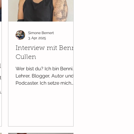
Simone Bernert
3. Apr. 2025
Interview mit Benni
Cullen
d
Wer bist du? Ich bin Benni.
Lehrer, Blogger, Autor und
 ihr
Podcaster. Ich setze mich
schon seit sehr vielen Jahren
s
für Vielfalt, Queerness...
 Wir