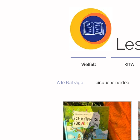
Les
Vielfalt
KITA
Alle Beiträge
einbucheineidee
Bücherei/Bibliothek
Tiere
Lieder, Reime, Fingerspiele
G