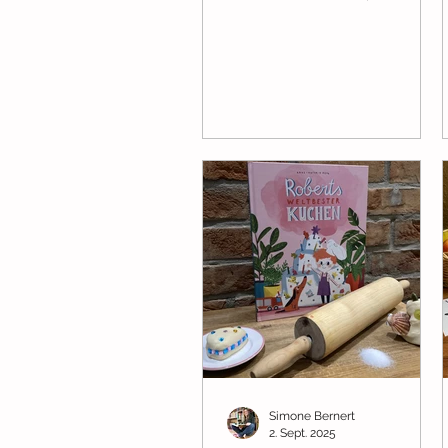
eine Reise gehen und dabei
einen Wettbewerb
veranstalten: sie möchten
das schönste Feenreich
auswählen. Doch die sieben
Feenreiche machen es ihnen
wirklich nicht leicht, denn
jedes ist so einzigartig
wunderschön, dass eine
Entscheidung nahezu
unmöglich erscheint. Doch
schließlich wählt jedes Tier
im geheimen und auch jedes
Kind kann mit abstimmen.
Wie die Wahl ausfällt? Das
bleibt offen ...
Simone Bernert
2. Sept. 2025