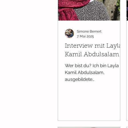
Simone Bernert
7. Mai 2025
Interview mit Layla
Kamil Abdulsalam
Wer bist du? Ich bin Layla
Kamil Abdulsalam,
ausgebildete
Gymnasiallehrerin in den
Fächern Deutsch und
Mathematik. Seit dem Ende
meiner...