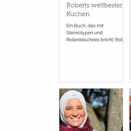
Roberts weltbester
Kuchen
Ein Buch, das mit
Stereotypen und
Rollenklischees bricht: Robert
und sein Papa haben heute
frei und sie verbringen den
Tag in der Wohnung. Da
kommt Robert eine Idee: er
möchte einen Kuchen
backen.