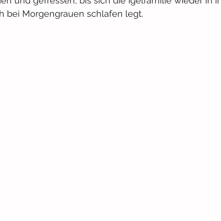
en und gefressen, bis sich die Igelfamilie wieder in i
ch bei Morgengrauen schlafen legt.