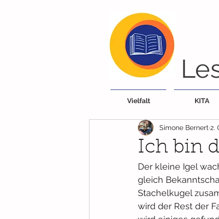
Les
Vielfalt
KITA
Simone Bernert
2.
Ich bin d
Der kleine Igel wa
gleich Bekanntschaf
Stachelkugel zusam
wird der Rest der 