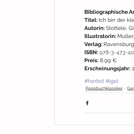
Bibliographische A
Titel: 
Ich bin der kl
Autorin: 
Stottele, G
Illustratorin: 
Muller
Verlag: 
Ravensburg
ISBN: 
978-3-473-41
Preis:
 8,99 € 
Erscheinungsjahr:
 
#herbst
#igel
Pappbuchklassiker
Gar