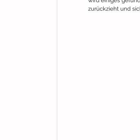
wird einiges gefund
zurückzieht und si