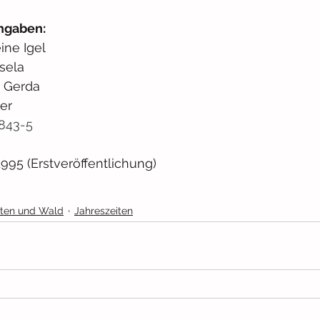
ngaben: 
eine Igel
isela
, Gerda
er 
843-5
1995 (Erstveröffentlichung)
ten und Wald
Jahreszeiten