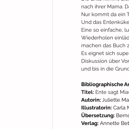
nach ihrer Mama. Da
Nur kommt da ein Ti
Und das Entenküken 
Eine so einfache, l
Wiederholen einläd
machen das Buch zus
Es eignet sich sup
Diskussion über Vor
und bis in die Grun
Bibliographische A
Titel:
 Ente sagt Mi
Autorin: 
Juliette Ma
Illustratorin:
 Carla 
Übersetzung:
 Bern
Verlag:
 Annette Be