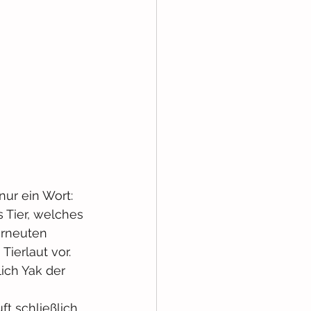
ur ein Wort: 
s Tier, welches 
erneuten 
ierlaut vor. 
ich Yak der 
ft schließlich 