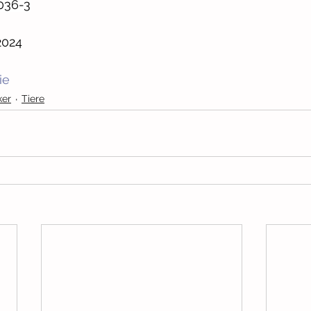
036-3
2024
ie
ker
Tiere