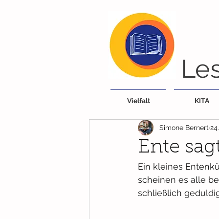
Les
Vielfalt
KITA
Simone Bernert
24
Ente sag
Ein kleines Entenkü
scheinen es alle be
schließlich geduldi