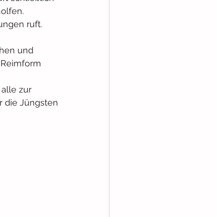
olfen.
ngen ruft. 
chen und 
 Reimform 
lle zur 
r die Jüngsten 