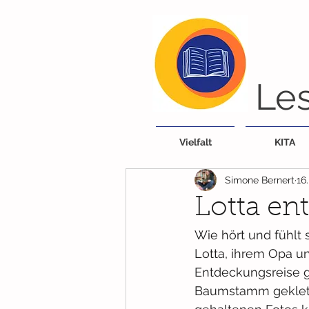
Les
Vielfalt
KITA
Simone Bernert
16
Lotta en
Wie hört und fühlt
Lotta, ihrem Opa 
Entdeckungsreise ge
Baumstamm geklette