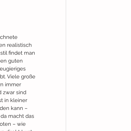
ichnete 
n realistisch 
til findet man 
nen guten 
eugieriges 
t. Viele große 
rn immer 
 zwar sind 
 in kleiner 
rden kann – 
– da macht das 
oten – wie 