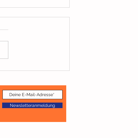
insam? Na klar!
Newsletteranmeldung