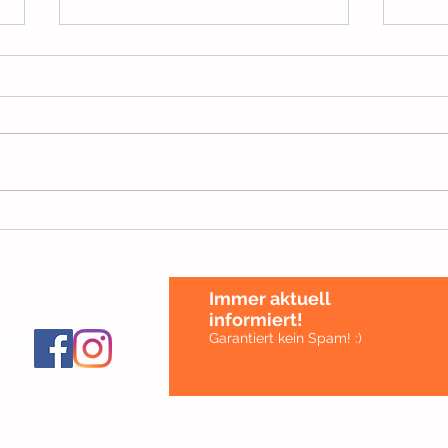
Der Blätterdieb
Geme
Immer aktuell
informiert!
Garantiert kein Spam! :)
rung