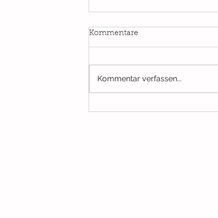
Kommentare
Kommentar verfassen...
Das schönste Feenreich
Kontakt
Impressum
Datenschutzerklä
© 2026 Lesevielfalt - Simone Bernert