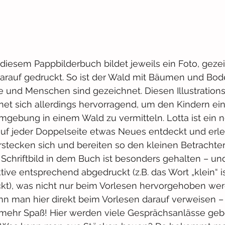
diesem Pappbilderbuch bildet jeweils ein Foto, geze
 darauf gedruckt. So ist der Wald mit Bäumen und Bode
re und Menschen sind gezeichnet. Diesen Illustrationss
ignet sich allerdings hervorragend, um den Kindern ei
gebung in einem Wald zu vermitteln. Lotta ist ein n
auf jeder Doppelseite etwas Neues entdeckt und erleb
erstecken sich und bereiten so den kleinen Betrachte
Schriftbild in dem Buch ist besonders gehalten – und
ive entsprechend abgedruckt (z.B. das Wort „klein“ ist
ckt), was nicht nur beim Vorlesen hervorgehoben we
ann man hier direkt beim Vorlesen darauf verweisen 
mehr Spaß! Hier werden viele Gesprächsanlässe geb