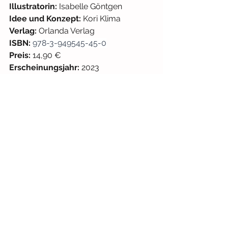
Illustratorin:
 Isabelle Göntgen
Idee und Konzept:
 Kori Klima
Verlag: 
Orlanda Verlag
ISBN: 
978-3-949545-45-0
Preis: 
14,90 €
Erscheinungsjahr:
 2023
#wimmelbuch
#vielfalt
#diversität
Alltag
Wimmelbuch
Ab 12 Monaten
Alle ansehen
Aktuelle Beiträge