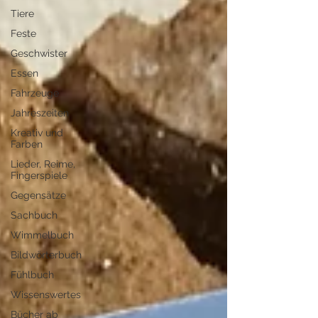
Tiere
Feste
Geschwister
Essen
Fahrzeuge
Jahreszeiten
Kreativ und
Farben
Lieder, Reime,
Fingerspiele
Gegensätze
Sachbuch
Wimmelbuch
Bildwörterbuch
Fühlbuch
Wissenswertes
Bücher ab