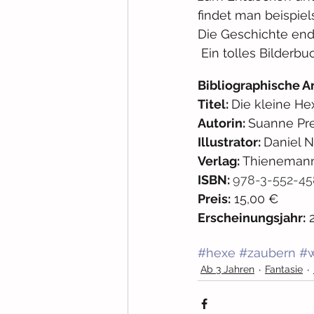
findet man beispie
Die Geschichte end
 Ein tolles Bilderb
Bibliographische A
Titel: 
Die kleine He
Autorin: 
Suanne Pre
Illustrator: 
Daniel 
Verlag: 
Thienemann
ISBN: 
978-3-552-45
Preis:
 15,00 € 
Erscheinungsjahr:
 
#hexe
#zaubern
#w
Ab 3 Jahren
Fantasie