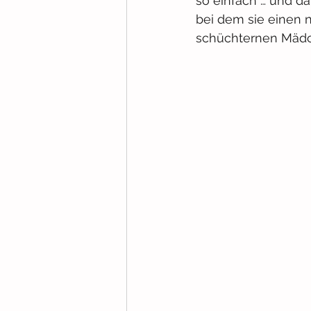
so einfach … und da
bei dem sie einen 
schüchternen Mädch