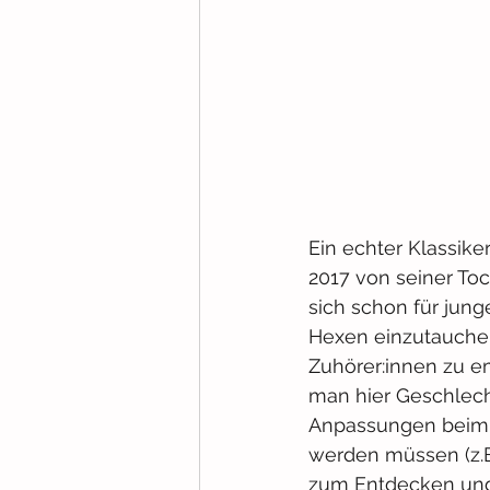
Ein echter Klassike
2017 von seiner Toc
sich schon für jung
Hexen einzutauchen.
Zuhörer:innen zu em
man hier Geschlech
Anpassungen beim V
werden müssen (z.B
zum Entdecken und 