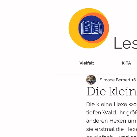
Les
Vielfalt
KITA
Simone Bernert
16
Die klei
Die kleine Hexe wo
tiefen Wald. Ihr gr
anderen Hexen um 
sie erstmal die Hex