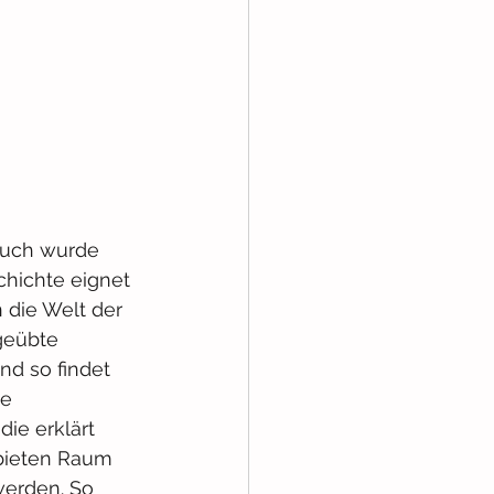
rbuch wurde 
chichte eignet 
 die Welt der 
geübte 
nd so findet 
e 
ie erklärt 
 bieten Raum 
werden. So 