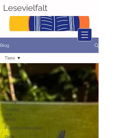
Lesevielfalt
Blog
Tiere
Alle
Beiträge
einbucheineidee
Gefühle
Alltag
Garten
und
Wald
Pappbuchklassiker
Gute