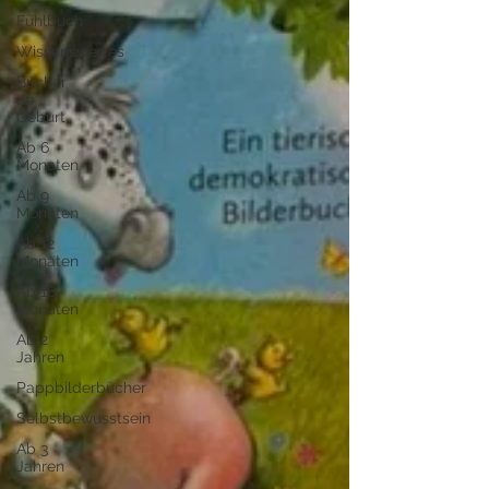
Fühlbuch
Wissenswertes
Bücher
ab
Geburt
Ab 6
Monaten
Ab 9
Monaten
Ab 12
Monaten
Ab 18
Monaten
Ab 2
Jahren
Pappbilderbücher
Selbstbewusstsein
Ab 3
Jahren