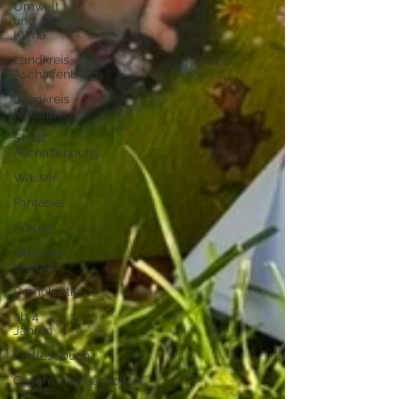
Umwelt
und
Klima
Landkreis
Aschaffenburg
Landkreis
Miltenberg
Stadt
Aschaffenburg
Wasser
Fantasie
Körper
Interview
Vielfalt
Demokratie
ab 4
Jahren
Erstlesebuch
Geschichtensäckchen