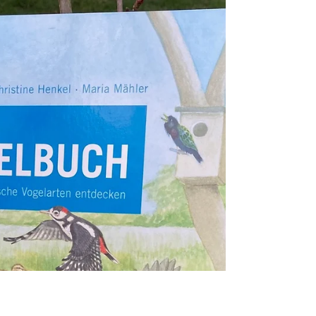
Simone Bernert
17. Mai 2024
Es tummelt sich was am
Teich!
Am und im Teich herrscht ein reges
Treiben.