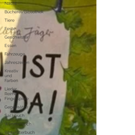
Nacht
Bücherei/Bibliothek
Tiere
Feste
Geschwister
Essen
Fahrzeuge
Jahreszeiten
Kreativ
und
Farben
Lieder,
Reime,
Fingerspiele
Gegensätze
Sachbuch
Wimmelbuch
Bildwörterbuch