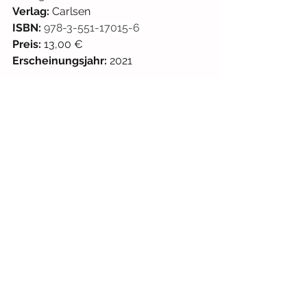
Verlag: 
Carlsen
ISBN: 
978-3-551-17015-6
Preis:
 13,00 € 
Erscheinungsjahr:
 2021
#kita
#wimmelbuch
Alltag
Wimmelbuch
Ab 18 Monaten
Alle ansehen
Aktuelle Beiträge