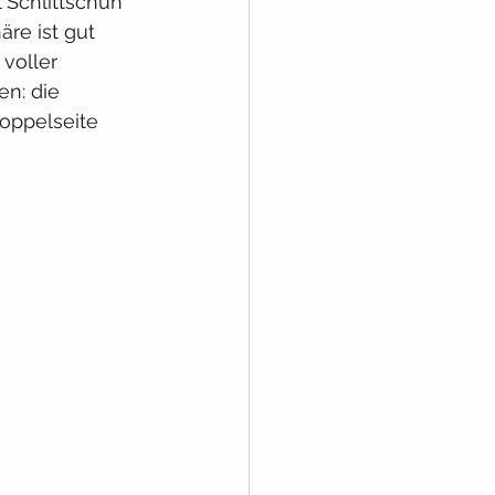
 Schlittschuh 
re ist gut 
voller 
n: die 
oppelseite 