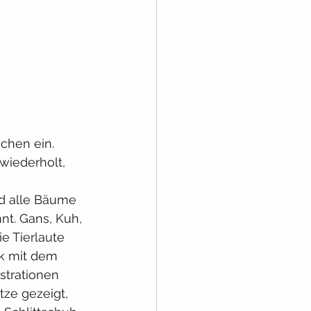
chen ein. 
wiederholt, 
nd alle Bäume 
nt. Gans, Kuh, 
e Tierlaute 
ck mit dem 
strationen 
ze gezeigt, 