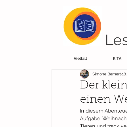
Les
Vielfalt
KITA
Simone Bernert
18
Der klein
einen W
In diesem Abenteue
Aufgabe: Weihnacht
Tieren und track ve