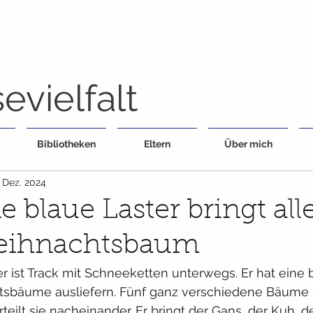
evielfalt
Bibliotheken
Eltern
Über mich
. Dez. 2024
e blaue Laster bringt all
eihnachtsbaum
r ist Track mit Schneeketten unterwegs. Er hat eine
sbäume ausliefern. Fünf ganz verschiedene Bäume s
rteilt sie nacheinander. Er bringt der Gans, der Kuh,