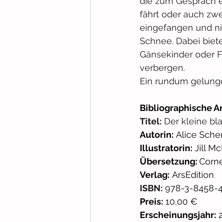
die zum Gespräch ei
fährt oder auch zw
eingefangen und ni
Schnee. Dabei biet
Gänsekinder oder F
verbergen.
Ein rundum gelunge
Bibliographische A
Titel:
 Der kleine b
Autorin:
 Alice Sche
Illustratorin:
 Jill M
Übersetzung: 
Corn
Verlag:
 ArsEdition
ISBN:
978-3-8458-
Preis:
 10,00 €
Erscheinungsjahr:
 