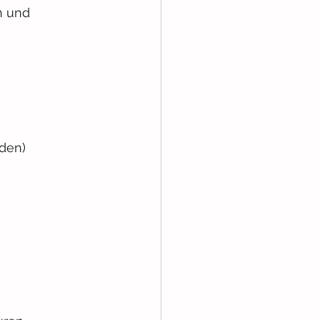
n und 
rden)