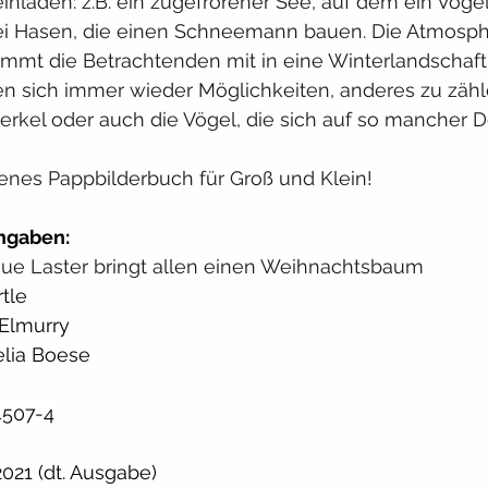
nladen: z.B. ein zugefrorener See, auf dem ein Vogel
ei Hasen, die einen Schneemann bauen. Die Atmosphä
mmt die Betrachtenden mit in eine Winterlandschaft 
en sich immer wieder Möglichkeiten, anderes zu zähle
erkel oder auch die Vögel, die sich auf so mancher D
nes Pappbilderbuch für Groß und Klein!
ngaben:
laue Laster bringt allen einen Weihnachtsbaum
rtle
cElmurry
elia Boese
4507-4
2021 (dt. Ausgabe)