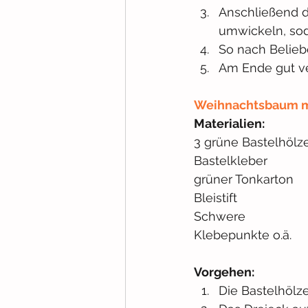
Anschließend d
umwickeln, sod
So nach Belieb
Am Ende gut v
Weihnachtsbaum m
Materialien:
3 grüne Bastelhölz
Bastelkleber
grüner Tonkarton
Bleistift
Schwere
Klebepunkte o.ä.
Vorgehen:
Die Bastelhölz