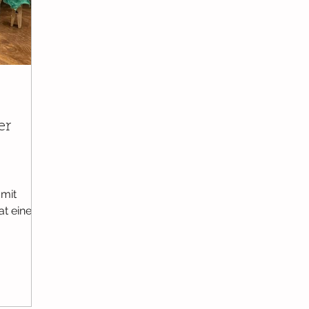
burt
Ab 6 Monaten
Ab 9 Monaten
Ab 12 Monaten
er
Selbstbewusstsein
Ab 3 Jahren
er
 mit
at eine
 Fünf