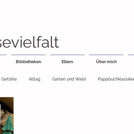
evielfalt
Bibliotheken
Eltern
Über mich
Gefühle
Alltag
Garten und Wald
Pappbuchklassike
Feste
Geschwister
Essen
Fahrzeuge
Jahresz
egensätze
Sachbuch
Wimmelbuch
Bildwörterbuch