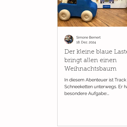
Wissenswertes
Bücher ab Ge
Simone Bernert
Ab 2 Jahren
Pappbilderbüch
18. Dez. 2024
Der kleine blaue Last
bringt allen einen
Weihnachtsbaum
In diesem Abenteuer ist Track
Schneeketten unterwegs. Er h
besondere Aufgabe:
Weihnachtsbäume ausliefern.
ganz...