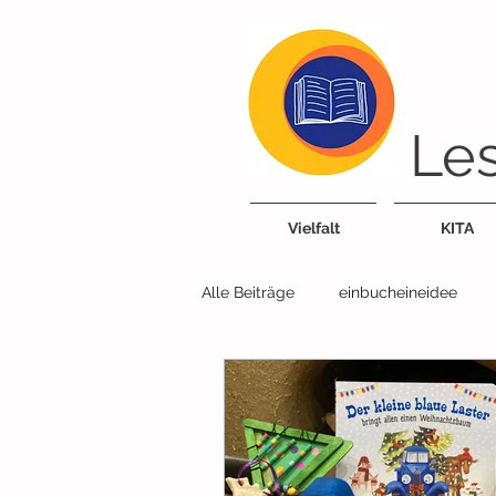
Les
Vielfalt
KITA
Alle Beiträge
einbucheineidee
Bücherei/Bibliothek
Tiere
Lieder, Reime, Fingerspiele
G