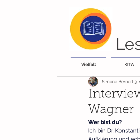
Les
Vielfalt
KITA
Simone Bernert
3.
Intervie
Wagner
Wer bist du?
Ich bin Dr. Konsta
Aufklärung und ech