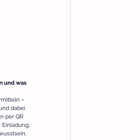
in und was 
mitteln – 
und dabei 
n per QR 
 Einladung, 
wusstsein, 