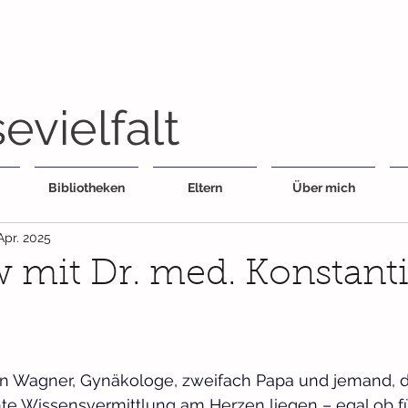
evielfalt
Bibliotheken
Eltern
Über mich
 Apr. 2025
w mit Dr. med. Konstant
ntin Wagner, Gynäkologe, zweifach Papa und jemand, 
te Wissensvermittlung am Herzen liegen – egal ob fü