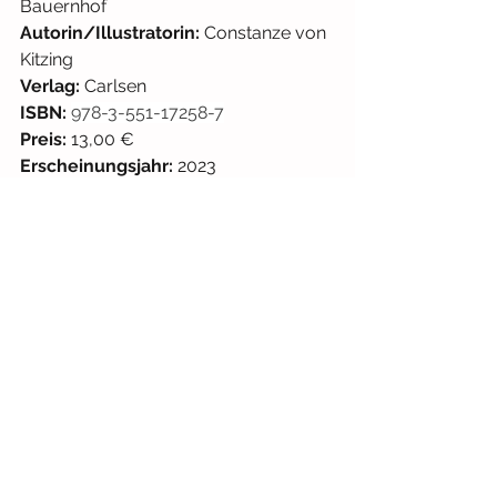
Bauernhof
Autorin/Illustratorin: 
Constanze von 
Kitzing
Verlag:
 Carlsen 
ISBN:
978-3-551-17258-7
Preis:
 13,00 € 
Erscheinungsjahr:
 2023
#wimmelbuch
#bauernhof
#kita
#tiere
Wimmelbuch
Tiere
Ab 12 Monaten
Alle ansehen
Aktuelle Beiträge