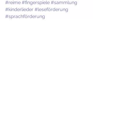
#reime
#fingerspiele
#sammlung
#kinderlieder
#leseförderung
#sprachförderung
Bücher ab Geburt
Alle ansehen
Aktuelle Beiträge