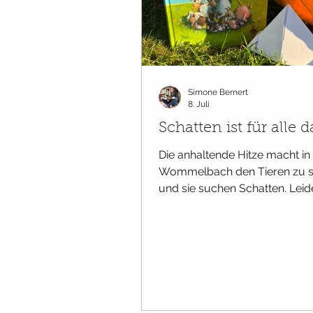
Wissenswertes
Bücher ab Ge
Simone Bernert
Ab 2 Jahren
Pappbilderbüch
8. Juli
Schatten ist für alle d
Die anhaltende Hitze macht in
Wommelbach den Tieren zu s
und sie suchen Schatten. Leide
den nur eine alte Eiche, so ist 
ganz schön begrenzt. Die St
kocht wortwörtlich über und 
geschimpft und auch eine ga
dumme Idee ausprobiert. Doch
gemeinsam kommen die Tiere 
Idee. Es braucht einen Plan -