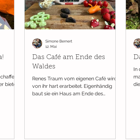
burt
Ab 6 Monaten
Ab 9 Monaten
Ab 12 Monaten
Simone Bernert
er
Selbstbewusstsein
Ab 3 Jahren
12. Mai
a!
Das Café am Ende des
D
Waldes
In
chaffen
ma
Renes Traum vom eigenen Café wird
r bietet
di
von ihr hart erarbeitet. Eigenhändig
der Platz
einen Wettbewerb
baut sie ein Haus am Ende des
immung
mö
Waldes, sie findet sogar einen Kellner -
es wird
au
Grimfuß - doch die Gäste bleiben aus.
nz
ma
Da macht Grimfuß einen Spaziergang
den
und kehrt mit einem recht
auf eine
wu
ungewöhnlichen ersten Gast zurück:
 und zwar
na
einem Oger. Doch der hat ganz andere