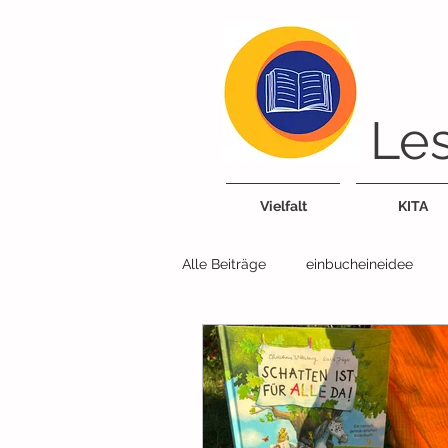
Les
Vielfalt
KITA
Alle Beiträge
einbucheineidee
Bücherei/Bibliothek
Tiere
Lieder, Reime, Fingerspiele
G