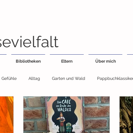
evielfalt
Bibliotheken
Eltern
Über mich
Gefühle
Alltag
Garten und Wald
Pappbuchklassike
Feste
Geschwister
Essen
Fahrzeuge
Jahresz
egensätze
Sachbuch
Wimmelbuch
Bildwörterbuch