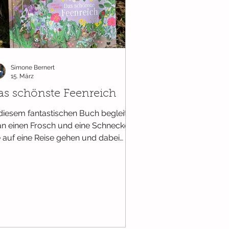
Ab 18 Monaten
Simone Bernert
15. März
as schönste Feenreich
 diesem fantastischen Buch begleitet
n einen Frosch und eine Schnecke,
e auf eine Reise gehen und dabei
 veranstalten: sie
chten das schönste Feenreich
swählen. Doch die sieben Feenreiche
chen es ihnen wirklich nicht leicht,
n jedes ist so einzigartig
nderschön, dass eine Entscheidung
hezu unmöglich erscheint. Doch