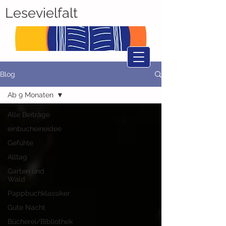
Lesevielfalt
Blog
Ab 9 Monaten
Alle Beiträge
einbucheineidee
Gefühle
Alltag
Garten und
Wald
Pappbuchklassiker
Gute Nacht
Bücherei/Bibliothek