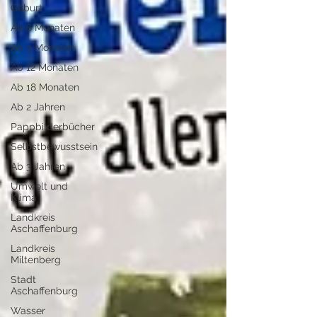
Geburt
Ab 6 Monaten
Ab 9 Monaten
Ab 12 Monaten
Ab 18 Monaten
Ab 2 Jahren
Pappbilderbücher
Selbstbewusstsein
Ab 3 Jahren
Umwelt und
Klima
Landkreis
Aschaffenburg
Landkreis
Miltenberg
Stadt
Aschaffenburg
Wasser