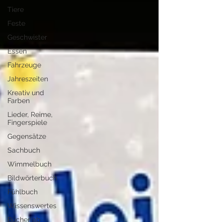
Tiere
Feste
Geschwister
Essen
Fahrzeuge
Jahreszeiten
Kreativ und
Farben
Lieder, Reime,
Fingerspiele
Gegensätze
Sachbuch
Wimmelbuch
Bildwörterbuch
Fühlbuch
Wissenswertes
Bücher ab