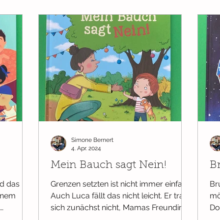
Simone Bernert
4. Apr. 2024
Mein Bauch sagt Nein!
B
nd das
Grenzen setzten ist nicht immer einfach.
Br
inem
Auch Luca fällt das nicht leicht. Er traut
mö
sich zunächst nicht, Mamas Freundin
Do
 soll
zu sagen, dass er...
au