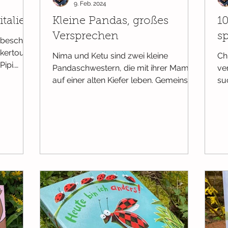
9. Feb. 2024
talien
Kleine Pandas, großes
1
Versprechen
s
ßbescheid
kertour.
Nima und Ketu sind zwei kleine
Chi
ipi.
Pandaschwestern, die mit ihrer Mama
ve
auf einer alten Kiefer leben. Gemeinsam
su
spielen lieben beide, doch es...
fin