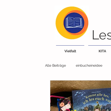
Les
Vielfalt
KITA
Alle Beiträge
einbucheineidee
Bücherei/Bibliothek
Tiere
Lieder, Reime, Fingerspiele
G