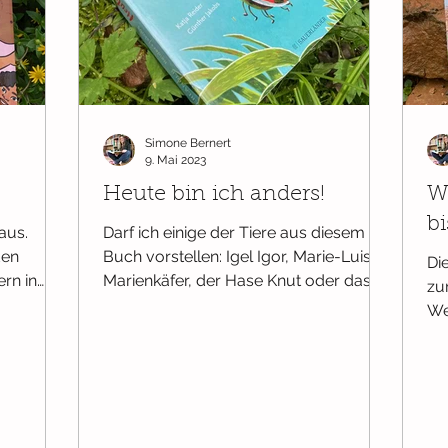
Simone Bernert
9. Mai 2023
Heute bin ich anders!
Wu
bi
aus.
Darf ich einige der Tiere aus diesem
den
Buch vorstellen: Igel Igor, Marie-Luise
Di
ern in
Marienkäfer, der Hase Knut oder das
zu
.
Schaf Laralotte. Alle...
We
ge