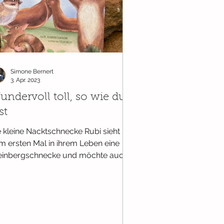
Simone Bernert
3. Apr. 2023
ndervoll toll, so wie du
st
e kleine Nacktschnecke Rubi sieht
m ersten Mal in ihrem Leben eine
inbergschnecke und möchte auch
rne so ein tolles Haus haben....