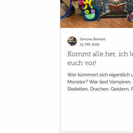
Wissenswertes
Bücher ab Ge
Simone Bernert
Ab 2 Jahren
Pappbilderbüch
13. Okt. 2024
Kommt alle her, ich l
euch vor!
Wer kümmert sich eigentlich
Monster? Wer liest Vampiren,
Skeletten, Drachen, Geistern, 
Hexen, Mumien, Kobolden, 
und...