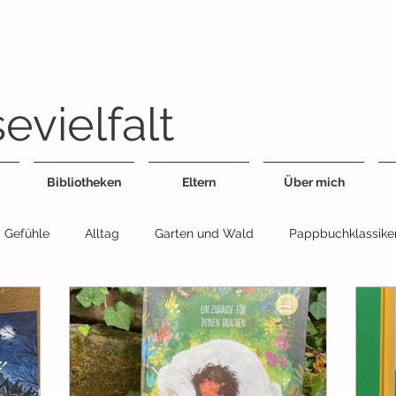
evielfalt
Bibliotheken
Eltern
Über mich
Gefühle
Alltag
Garten und Wald
Pappbuchklassike
Feste
Geschwister
Essen
Fahrzeuge
Jahresz
egensätze
Sachbuch
Wimmelbuch
Bildwörterbuch