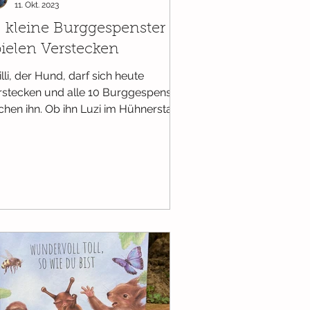
11. Okt. 2023
0 kleine Burggespenster
pielen Verstecken
lli, der Hund, darf sich heute
rstecken und alle 10 Burggespenster
chen ihn. Ob ihn Luzi im Hühnerstall
det? Rufus im Keller?...