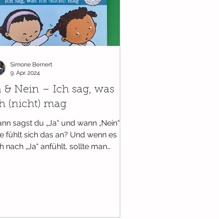
Ab 18 Monaten
Simone Bernert
9. Apr. 2024
a & Nein – Ich sag, was
h (nicht) mag
nn sagst du „Ja“ und wann „Nein“?
e fühlt sich das an? Und wenn es
ch nach „Ja“ anfühlt, sollte man
mer auch „Ja“ sagen?Diese und...