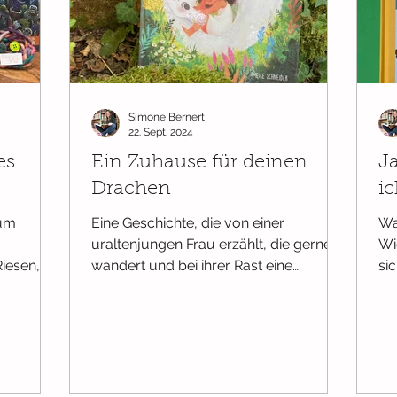
burt
Ab 6 Monaten
Ab 9 Monaten
Ab 12 Monaten
Simone Bernert
er
Selbstbewusstsein
Ab 3 Jahren
22. Sept. 2024
es
Ein Zuhause für deinen
J
Drachen
ic
 um
Eine Geschichte, die von einer
Wa
uraltenjungen Frau erzählt, die gerne
Wi
Riesen,
wandert und bei ihrer Rast eine
si
Gnomen
Begegnung macht mit einem kleinen,...
im