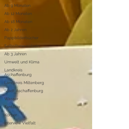
Ab 9 Monaten
Ab 12 Monaten
Ab 18 Monaten
Ab 2 Jahren
Pappbilderbücher
Selbstbewusstsein
Ab 3 Jahren
Umwelt und Klima
Landkreis
Aschaffenburg
Landkreis Miltenberg
Stadt Aschaffenburg
Wasser
Fantasie
Körper
Interview Vielfalt