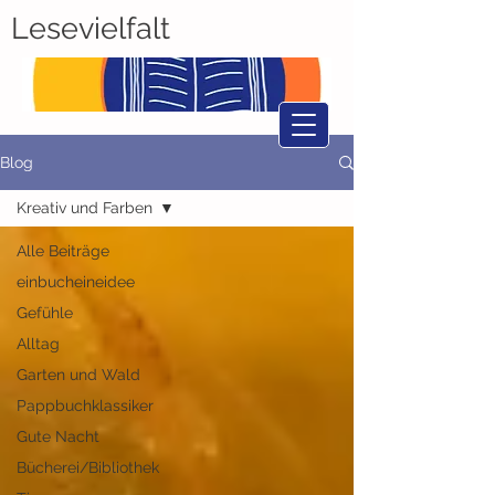
Lesevielfalt
Blog
Kreativ und Farben
Alle Beiträge
einbucheineidee
Gefühle
Alltag
Garten und Wald
Pappbuchklassiker
Gute Nacht
Bücherei/Bibliothek