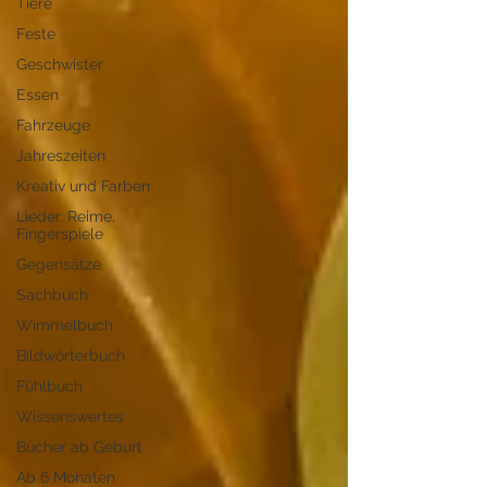
Tiere
Feste
Geschwister
Essen
Fahrzeuge
Jahreszeiten
Kreativ und Farben
Lieder, Reime,
Fingerspiele
Gegensätze
Sachbuch
Wimmelbuch
Bildwörterbuch
Fühlbuch
Wissenswertes
Bücher ab Geburt
Ab 6 Monaten