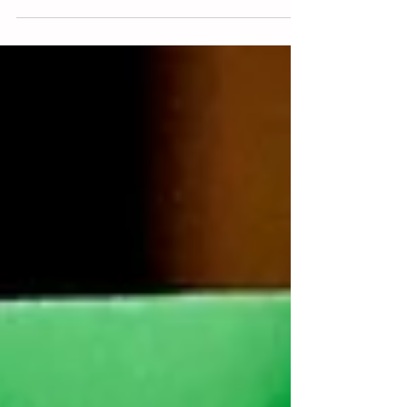
Die Post kommt und bringt einen großen
Karton. Während Papa sich auf den Inhalt
(eine Mikrowelle) freut, hat Milla wenig
Interesse daran....