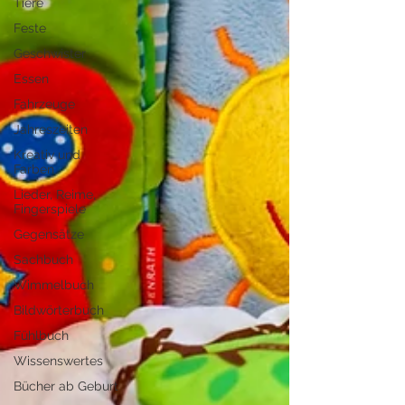
Tiere
Feste
Geschwister
Essen
Fahrzeuge
Jahreszeiten
Kreativ und
Farben
Lieder, Reime,
Fingerspiele
Gegensätze
Sachbuch
Wimmelbuch
Bildwörterbuch
Fühlbuch
Wissenswertes
Bücher ab Geburt