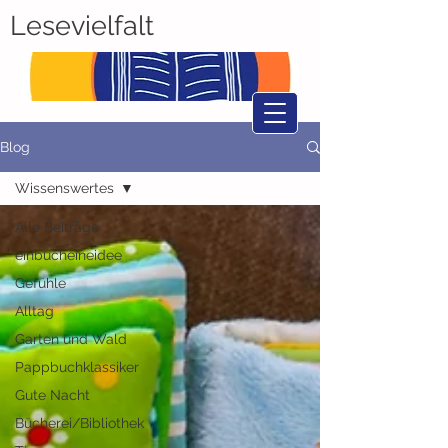
Lesevielfalt
Blog
Wissenswertes
Alle Beiträge
einbucheineidee
Gefühle
Alltag
Garten und Wald
Pappbuchklassiker
Gute Nacht
Bücherei/Bibliothek