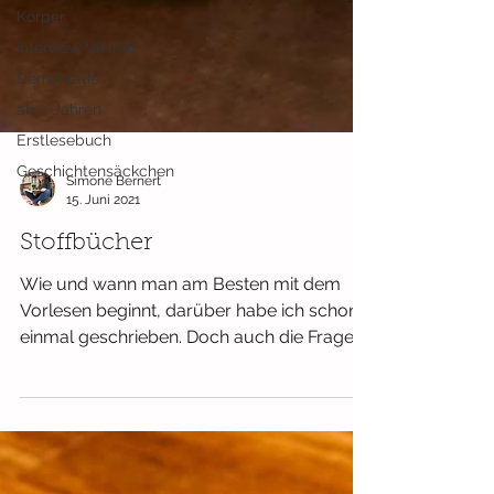
Körper
Interview Vielfalt
Demokratie
ab 4 Jahren
Erstlesebuch
Geschichtensäckchen
Simone Bernert
15. Juni 2021
Stoffbücher
Wie und wann man am Besten mit dem
Vorlesen beginnt, darüber habe ich schon
einmal geschrieben. Doch auch die Frage,
wie man Babys am...