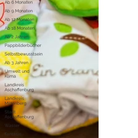
Ab 6 Monaten
Ab 9 Monaten
Ab 12 Monaten
Ab 18 Monaten
Ab 2 Jahren
Pappbilderbücher
Selbstbewusstsein
Ab 3 Jahren
Umwelt und
Klima
Landkreis
Aschaffenburg
Landkreis
Miltenberg
Stadt
Aschaffenburg
Wasser
Fantasie