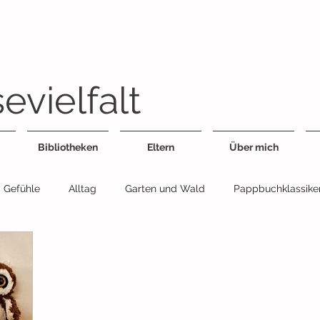
evielfalt
Bibliotheken
Eltern
Über mich
Gefühle
Alltag
Garten und Wald
Pappbuchklassike
Feste
Geschwister
Essen
Fahrzeuge
Jahresz
egensätze
Sachbuch
Wimmelbuch
Bildwörterbuch