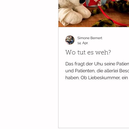
Wissenswertes
Bücher ab Ge
Simone Bernert
Ab 2 Jahren
Pappbilderbüch
14. Apr.
Wo tut es weh?
Das fragt der Uhu seine Patie
und Patienten, die allerlei B
haben. Ob Liebeskummer, ein 
oder eine Verletzung - der Uh
Rat. So versorgt er nach und nach Yak,
Kuh, Gnu, Bär, Hai, Sau, Emu, 
und Boa. Das besondere dabei: Die
Wörter in diesem Erstlesebuch
Comic-Art sind fast alle drei
Buchstaben lang. Die kurzen 