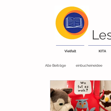
Les
Vielfalt
KITA
Alle Beiträge
einbucheineidee
Bücherei/Bibliothek
Tiere
Lieder, Reime, Fingerspiele
G