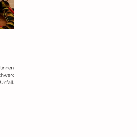
burt
Ab 6 Monaten
Ab 9 Monaten
Ab 12 Monaten
er
Selbstbewusstsein
Ab 3 Jahren
ntinnen
eschwerden
Unfall
u weiß
Aal, Reh
 in
Sätze und