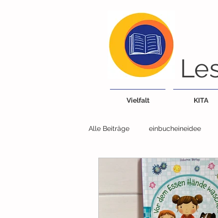
Les
Vielfalt
KITA
Alle Beiträge
einbucheineidee
Bücherei/Bibliothek
Tiere
Lieder, Reime, Fingerspiele
G