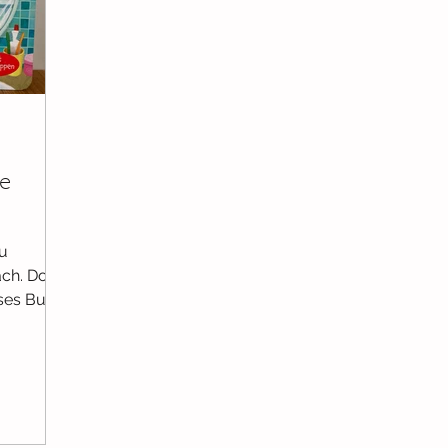
burt
Ab 6 Monaten
Ab 9 Monaten
Ab 12 Monaten
er
Selbstbewusstsein
Ab 3 Jahren
e
u
ach. Doch
eses Buch
t...