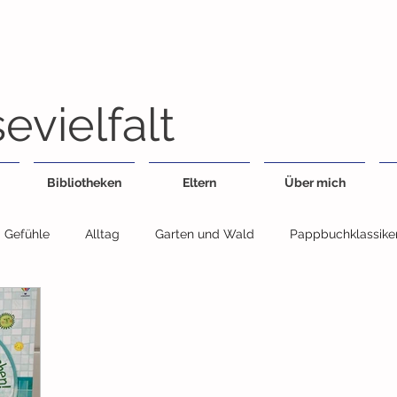
evielfalt
Bibliotheken
Eltern
Über mich
Gefühle
Alltag
Garten und Wald
Pappbuchklassike
Feste
Geschwister
Essen
Fahrzeuge
Jahresz
egensätze
Sachbuch
Wimmelbuch
Bildwörterbuch