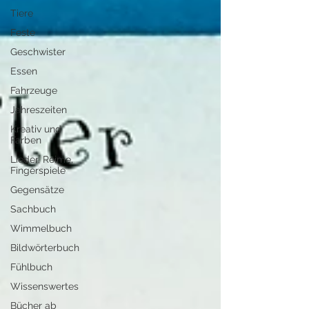
Tiere
Feste
Geschwister
Essen
Fahrzeuge
Jahreszeiten
Kreativ und
Farben
Lieder, Reime,
Fingerspiele
Gegensätze
Sachbuch
Wimmelbuch
Bildwörterbuch
Fühlbuch
Wissenswertes
Bücher ab