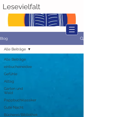
Lesevielfalt
Blog
Alle Beiträge
Alle Beiträge
einbucheineidee
Gefühle
Alltag
Garten und
Wald
Pappbuchklassiker
Gute Nacht
Bücherei/Bibliothek