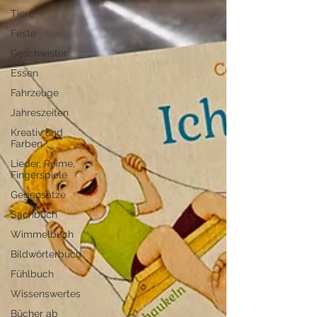
Tiere
Feste
Geschwister
Essen
Fahrzeuge
Jahreszeiten
Kreativ und
Farben
Lieder, Reime,
Fingerspiele
Gegensätze
Sachbuch
Wimmelbuch
Bildwörterbuch
Fühlbuch
Wissenswertes
Bücher ab