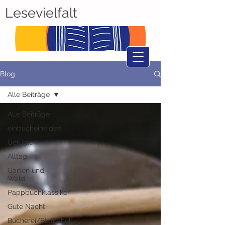
Lesevielfalt
Blog
Alle Beiträge
Alle Beiträge
einbucheineidee
Gefühle
Alltag
Garten und
Wald
Pappbuchklassiker
Gute Nacht
Bücherei/Bibliothek