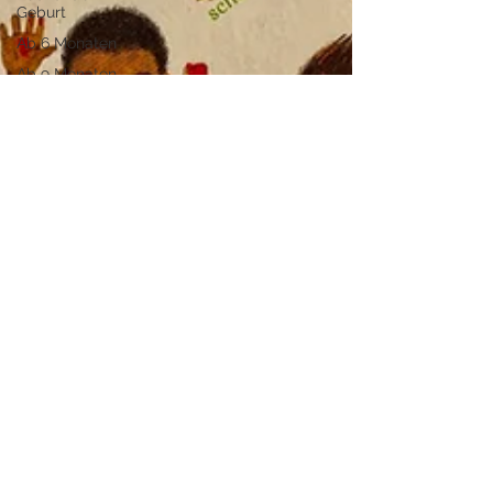
Geburt
Ab 6 Monaten
Ab 9 Monaten
Ab 12 Monaten
Ab 18 Monaten
Ab 2 Jahren
Pappbilderbücher
Selbstbewusstsein
Ab 3 Jahren
Umwelt und
Klima
Landkreis
Aschaffenburg
Landkreis
Miltenberg
Stadt
Aschaffenburg
Wasser