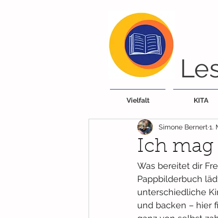
Les
Vielfalt
KITA
Simone Bernert
1.
Ich mag
Was bereitet dir F
Pappbilderbuch lädt
unterschiedliche K
und backen – hier 