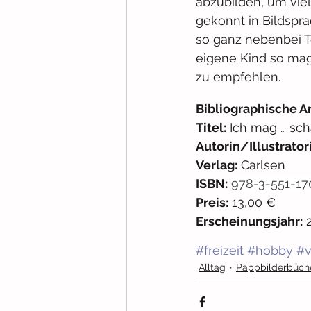
abzubilden, um vie
gekonnt in Bildspr
so ganz nebenbei To
eigene Kind so mag
zu empfehlen.
Bibliographische A
Titel:
 Ich mag … sch
Autorin/Illustratori
Verlag:
 Carlsen 
ISBN:
978-3-551-17
Preis:
 13,00 € 
Erscheinungsjahr:
 
#freizeit
#hobby
#v
Alltag
Pappbilderbüch