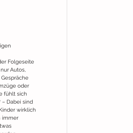
igen 
 
er Folgeseite 
nur Autos, 
e Gespräche 
umzüge oder 
 fühlt sich 
– Dabei sind 
Kinder wirklich 
n immer 
twas 