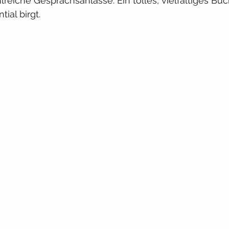
lreiche Gesprächsanlässe. Ein tolles, vielfältiges Buc
ial birgt.