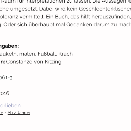
l Raum für Interpretationen zu lassen. Die Aussagen 
ache umgesetzt. Dabei wird kein Geschlechterklische
leranz vermittelt. Ein Buch, das hilft herauszufinden
. Oder sich überhaupt mal Gedanken darum zu mach
ngaben: 
aukeln, malen, Fußball, Krach
n: 
Constanze von Kitzing
061-3
2016
orlieben
er
Ab 2 Jahren