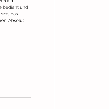
werden 
e bedient und 
, was das 
en. Absolut 